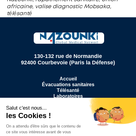
africaine, valise diagnostic Mobsaka, 
télésanté
130-132 rue de Normandie
92400 Courbevoie (Paris la Défense)
Accueil
Évacuations sanitaires
Télésanté
Laboratoires
Pharmacies
CHU
Hopitaux
À propos
Médias