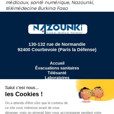
médicaux, santé numérique, Nazounki, 
télémédecine Burkina Faso
130-132 rue de Normandie
92400 Courbevoie (Paris la Défense)
Accueil
Évacuations sanitaires
Télésanté
Laboratoires
Pharmacies
CHU
Hopitaux
À propos
Médias