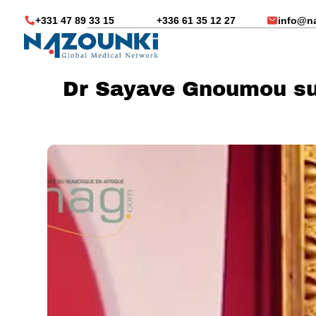
+331 47 89 33 15
+336 61 35 12 27
info@n
Dr Sayave Gnoumou sur 
Nous vous aidons dans
Soin médicaux à l'étra
Télésanté