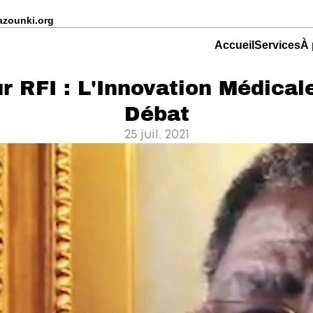
azounki.org
Accueil
Services
À 
RFI : L'Innovation Médicale
Débat
25 juil. 2021
nger