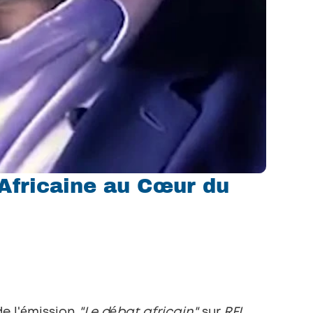
Africaine au Cœur du 
e l'émission 
"Le débat africain"
 sur 
RFI
. 