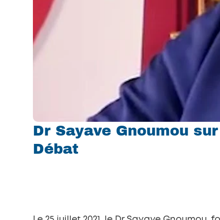
Dr Sayave Gnoumou sur R
Débat
Le 25 juillet 2021, le Dr Sayave Gnoumou, f