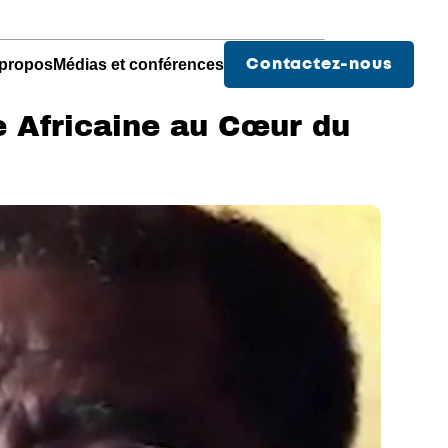
propos
Médias et conférences
Contactez-nous
 Africaine au Cœur du 
Des services pour les
Pharmacies
Hopitaux
Chu - Médical