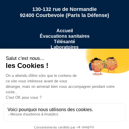
130-132 rue de Normandie
92400 Courbevoie (Paris la Défense)
Accueil
Évacuations sanitaires
Télésanté
Laboratoires
Pharmacies
CHU
Hopitaux
À propos
Médias
pyright © Nazounki - Réalisé avec amour par l'
Agence Web Boost
Contact
Mentions légales
Politique de confidentialité